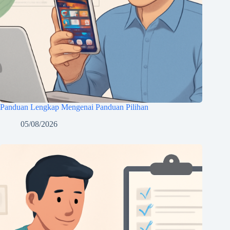
Panduan Lengkap Mengenai Panduan Pilihan
05/08/2026