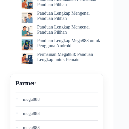
Panduan Pilihan
Panduan Lengkap Mengenai
Panduan Pilihan
Panduan Lengkap Mengenai
Panduan Pilihan
Panduan Lengkap Mega888 untuk
Pengguna Android
Permainan Mega888: Panduan
Lengkap untuk Pemain
Partner
mega888
mega888
mega888