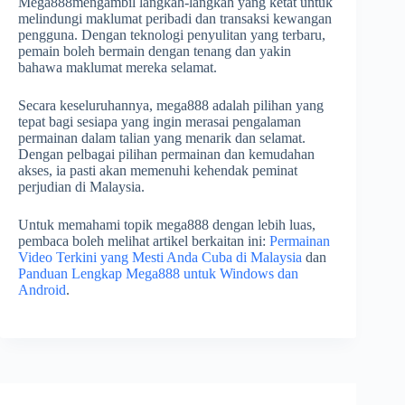
Mega888mengambil langkah-langkah yang ketat untuk
melindungi maklumat peribadi dan transaksi kewangan
pengguna. Dengan teknologi penyulitan yang terbaru,
pemain boleh bermain dengan tenang dan yakin
bahawa maklumat mereka selamat.
Secara keseluruhannya, mega888 adalah pilihan yang
tepat bagi sesiapa yang ingin merasai pengalaman
permainan dalam talian yang menarik dan selamat.
Dengan pelbagai pilihan permainan dan kemudahan
akses, ia pasti akan memenuhi kehendak peminat
perjudian di Malaysia.
Untuk memahami topik mega888 dengan lebih luas,
pembaca boleh melihat artikel berkaitan ini:
Permainan
Video Terkini yang Mesti Anda Cuba di Malaysia
dan
Panduan Lengkap Mega888 untuk Windows dan
Android
.