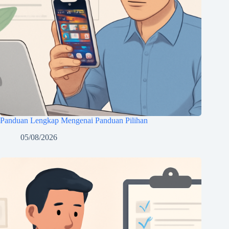
Panduan Lengkap Mengenai Panduan Pilihan
05/08/2026