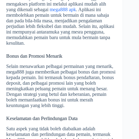
mengakses platform ini melalui aplikasi mudah alih
yang dikenali sebagai
mega888 apk
. Aplikasi ini
membolehkan pemain untuk bermain di mana sahaja
dan pada bila-bila masa, menjadikan pengalaman
perjudian lebih fleksibel dan mudah. Selain itu, aplikasi
ini mempunyai antaramuka yang mesra pengguna,
memudahkan pemain baru untuk mula bermain tanpa
kesulitan.
Bonus dan Promosi Menarik
Selain menawarkan pelbagai permainan yang menarik,
mega888 juga memberikan pelbagai bonus dan promosi
kepada pemain. Ini termasuk bonus pendaftaran, bonus
deposit, dan pelbagai promosi lain yang boleh
meningkatkan peluang pemain untuk menang besar.
Dengan strategi yang betul dan keberanian, pemain
boleh memanfaatkan bonus ini untuk meraih
keuntungan yang lebih tinggi.
Keselamatan dan Perlindungan Data
Satu aspek yang tidak boleh diabaikan adalah
keselamatan dan perlindungan data pemain, termasuk