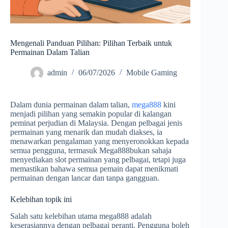
Mengenali Panduan Pilihan: Pilihan Terbaik untuk
Permainan Dalam Talian
admin
06/07/2026
Mobile Gaming
Dalam dunia permainan dalam talian,
mega888
kini
menjadi pilihan yang semakin popular di kalangan
peminat perjudian di Malaysia. Dengan pelbagai jenis
permainan yang menarik dan mudah diakses, ia
menawarkan pengalaman yang menyeronokkan kepada
semua pengguna, termasuk Mega888bukan sahaja
menyediakan slot permainan yang pelbagai, tetapi juga
memastikan bahawa semua pemain dapat menikmati
permainan dengan lancar dan tanpa gangguan.
Kelebihan topik ini
Salah satu kelebihan utama mega888 adalah
keserasiannya dengan pelbagai peranti. Pengguna boleh