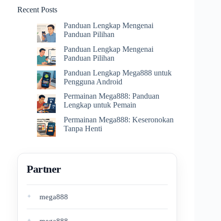
Recent Posts
Panduan Lengkap Mengenai
Panduan Pilihan
Panduan Lengkap Mengenai
Panduan Pilihan
Panduan Lengkap Mega888 untuk
Pengguna Android
Permainan Mega888: Panduan
Lengkap untuk Pemain
Permainan Mega888: Keseronokan
Tanpa Henti
Partner
mega888
mega888