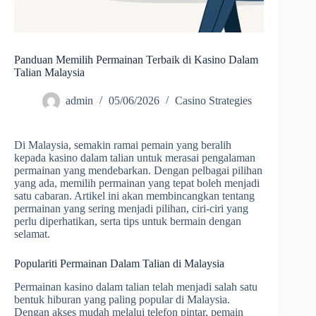
Panduan Memilih Permainan Terbaik di Kasino Dalam
Talian Malaysia
admin
05/06/2026
Casino Strategies
Di Malaysia, semakin ramai pemain yang beralih
kepada kasino dalam talian untuk merasai pengalaman
permainan yang mendebarkan. Dengan pelbagai pilihan
yang ada, memilih permainan yang tepat boleh menjadi
satu cabaran. Artikel ini akan membincangkan tentang
permainan yang sering menjadi pilihan, ciri-ciri yang
perlu diperhatikan, serta tips untuk bermain dengan
selamat.
Populariti Permainan Dalam Talian di Malaysia
Permainan kasino dalam talian telah menjadi salah satu
bentuk hiburan yang paling popular di Malaysia.
Dengan akses mudah melalui telefon pintar, pemain