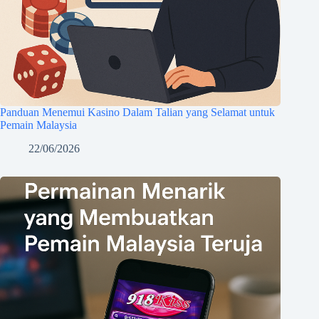
Panduan Menemui Kasino Dalam Talian yang Selamat untuk
Pemain Malaysia
22/06/2026